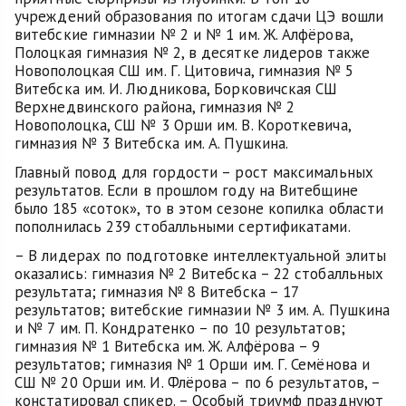
учреждений образования по итогам сдачи ЦЭ вошли
витебские гимназии № 2 и № 1 им. Ж. Алфёрова,
Полоцкая гимназия № 2, в десятке лидеров также
Новополоцкая СШ им. Г. Цитовича, гимназия № 5
Витебска им. И. Людникова, Борковичская СШ
Верхнедвинского района, гимназия № 2
Новополоцка, СШ № 3 Орши им. В. Короткевича,
гимназия № 3 Витебска им. А. Пушкина.
Главный повод для гордости – рост максимальных
результатов. Если в прошлом году на Витебщине
было 185 «соток», то в этом сезоне копилка области
пополнилась 239 стобалльными сертификатами.
– В лидерах по подготовке интеллектуальной элиты
оказались: гимназия № 2 Витебска – 22 стобалльных
результата; гимназия № 8 Витебска – 17
результатов; витебские гимназии № 3 им. А. Пушкина
и № 7 им. П. Кондратенко – по 10 результатов;
гимназия № 1 Витебска им. Ж. Алфёрова – 9
результатов; гимназия № 1 Орши им. Г. Семёнова и
СШ № 20 Орши им. И. Флёрова – по 6 результатов, –
констатировал спикер. – Особый триумф празднуют