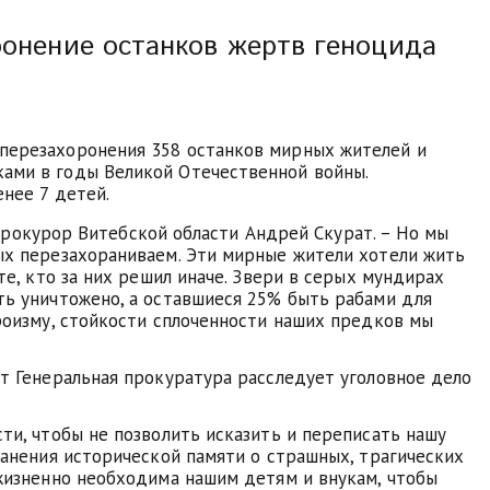
ронение останков жертв геноцида
перезахоронения 358 останков мирных жителей и
ами в годы Великой Отечественной войны.
енее 7 детей.
л прокурор Витебской области Андрей Скурат. – Но мы
ых перезахораниваем. Эти мирные жители хотели жить
те, кто за них решил иначе. Звери в серых мундирах
ть уничтожено, а оставшиеся 25% быть рабами для
роизму, стойкости сплоченности наших предков мы
ет Генеральная прокуратура расследует уголовное дело
ти, чтобы не позволить исказить и переписать нашу
ранения исторической памяти о страшных, трагических
 жизненно необходима нашим детям и внукам, чтобы