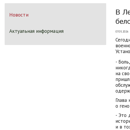
В Л
Новости
бел
Актуальная информация
07.05.2026
Сегод
военн
Устано
- Боль
никог
на сво
пришл
обслу
одерж
Глава
о ген
- Это
истор
и в т