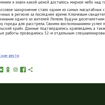
мнили и знали какой ценой досталось мирное небо над г
ассовое захоронение стало одним из самых масштабных с
енных в регионе за последнее время. Ключевым свидетел
минания одного из жителей Лепеля. Будучи десятилетним
ну города для расстрела. Своими воспоминаниями успел п
льский край». Данные подтвердились краеведами, а так
ые работы проводились 52-м отдельным специализирова
ские вести