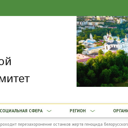
ой
митет
СОЦИАЛЬНАЯ СФЕРА
РЕГИОН
ОРГАН
проходит перезахоронение останков жертв геноцида белорусског