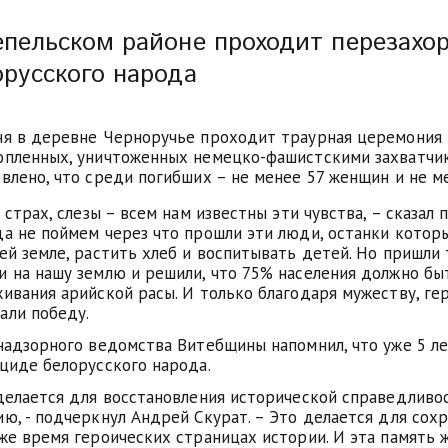
епельском районе проходит перезахо
орусского народа
ня в деревне Черноручье проходит траурная церемония 
опленных, уничтоженных немецко-фашистскими захватчик
влено, что среди погибших – не менее 57 женщин и не м
, страх, слезы – всем нам известны эти чувства, – сказа
да не поймем через что прошли эти люди, останки котор
ей земле, растить хлеб и воспитывать детей. Но пришли 
и на нашу землю и решили, что 75% населения должно бы
живания арийской расы. И только благодаря мужеству, ге
али победу.
 надзорного ведомства Витебщины напомнил, что уже 5 л
оциде белорусского народа.
 делается для восстановления исторической справедливос
ию, - подчеркнул Андрей Скурат. – Это делается для сох
оже время героических страницах истории. И эта память